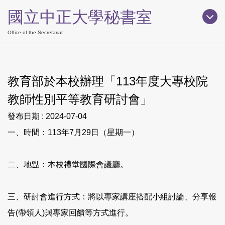
跳
國立中正大學秘書室
到
主
Office of the Secretariat
要
內
容
教育部於本校辦理「113年度大專校院
區
教師性別平等教育研討會」
發布日期 :
2024-07-04
一、時間：113年7月29日（星期一）
二、地點：本校禮堂國際會議廳。
三、研討會進行方式：將以專家講座搭配小組討論、分享報
告(帶領人)與專家回饋等方式進行。