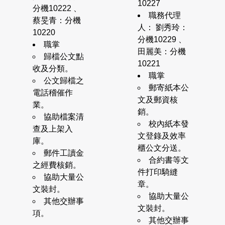
10227
分機10222 、
職務代理
蔡旻青：分機
人： 劉秀玲：
10220
分機10229 、
職掌
田麗美：分機
歸檔公文點
10221
收及分類。
職掌
公文歸檔之
郵寄紙本公
電話稽催作
文及郵資核
業。
銷。
協助檔案清
校內紙本發
查及上架入
文登錄及效率
庫。
櫃公文分送。
郵件工讀金
合約書等文
之經費核銷。
件打印騎縫
協助大量公
章。
文裝封。
協助大量公
其他交辦事
文裝封。
項。
其他交辦事