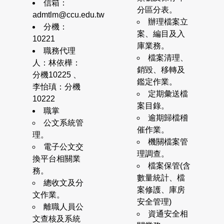
信箱：
分區分表。
admtlm@ccu.edu.tw
辦理檔案立
分機：
案、編目及入
10221
庫業務。
職務代理
檔案清理、
人：林依樺：
銷毀、移轉及
分機10225 、
鑑定作業。
李怡瑱：分機
定期彙送檔
10222
案目錄。
職掌
逾期歸檔稽
公文系統管
催作業。
理。
機關檔案管
電子公文交
理調查。
換平台相關業
檔案保管(含
務。
數量統計、檔
總收文及分
案修護、庫房
文作業。
安全管理)
離職人員公
資通安全相
文查核及系統