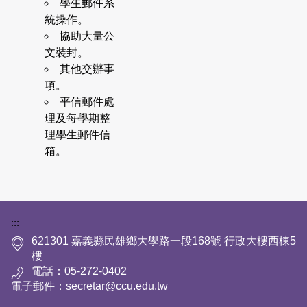
學生郵件系
統操作。
協助大量公
文裝封。
其他交辦事
項。
平信郵件處
理及每學期整
理學生郵件信
箱。
下方網站資訊區塊
:::
621301 嘉義縣民雄鄉大學路一段168號 行政大樓西棟5
樓
電話：05-272-0402
電子郵件：secretar@ccu.edu.tw