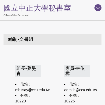
跳
國立中正大學秘書室
到
主
Office of the Secretariat
要
內
容
區
編制-文書組
組長•蔡旻
專員•林依
青
樺
信箱：
信箱：
mh.tsay@ccu.edu.tw
admlih@ccu.edu.tw
分機：
分機：
10220
10225