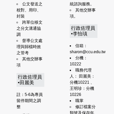
公文發送之
統諮詢服務。
校對、用印、
其他交辦事
封裝
項。
跨單位移文
行政佐理員
之分文溝通協
•李怡瑱
調
督導公文處
信箱：
理與歸檔時效
sharon@ccu.edu.tw
之管考
分機：
其他交辦事
10222
項
職務代理
人： 田麗美：
行政佐理員
•田麗美
分機10221 、
王明珍：分機
註：5-6為專員
10226
留停期間之調
職掌
整
修訂檔案分
類號及保存年