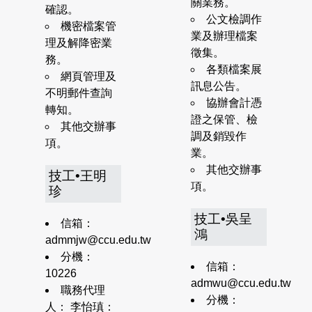
關業務。
確認。
公文檢調作
機密檔案管
業及辦理檔案
理及解降密業
徵集。
務。
各類檔案展
網頁管理及
訊息公告。
不明郵件查詢
協辦會計憑
轉知。
證之保管、檢
其他交辦事
調及銷毀作
項。
業。
其他交辦事
技工•王明
項。
珍
技工•吳呈
信箱：
鴻
admmjw@ccu.edu.tw
分機：
信箱：
10226
admwu@ccu.edu.tw
職務代理
分機：
人： 李怡瑱：