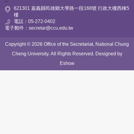
:::
621301 嘉義縣民雄鄉大學路一段168號 行政大樓西棟5
樓
電話：05-272-0402
電子郵件：secretar@ccu.edu.tw
Copyright © 2026 Office of the Secretariat, National Chung
Cheng University. All Rights Reserved. Designed by
Eshow