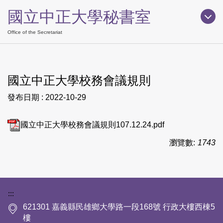
跳
國立中正大學秘書室
到
主
Office of the Secretariat
要
內
容
國立中正大學校務會議規則
區
發布日期 :
2022-10-29
國立中正大學校務會議規則107.12.24.pdf
瀏覽數:
1743
下方網站資訊區塊
:::
621301 嘉義縣民雄鄉大學路一段168號 行政大樓西棟5
樓