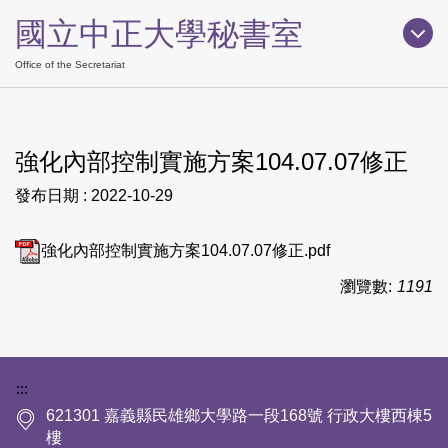
跳
國立中正大學秘書室
到
主
Office of the Secretariat
要
內
容
強化內部控制實施方案104.07.07修正
區
發布日期 :
2022-10-29
強化內部控制實施方案104.07.07修正.pdf
瀏覽數:
1191
下方網站資訊區塊
:::
621301 嘉義縣民雄鄉大學路一段168號 行政大樓西棟5
樓