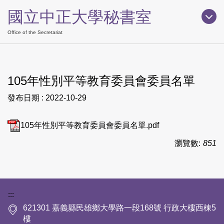
跳
國立中正大學秘書室
到
主
Office of the Secretariat
要
內
容
105年性別平等教育委員會委員名單
區
發布日期 :
2022-10-29
105年性別平等教育委員會委員名單.pdf
瀏覽數:
851
下方網站資訊區塊
:::
621301 嘉義縣民雄鄉大學路一段168號 行政大樓西棟5
樓