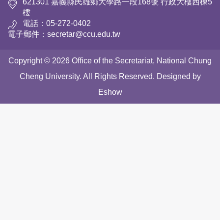
621301 嘉義縣民雄鄉大學路一段168號 行政大樓西棟5
樓
電話：05-272-0402
電子郵件：secretar@ccu.edu.tw
Copyright © 2026 Office of the Secretariat, National Chung
Cheng University. All Rights Reserved. Designed by
Eshow