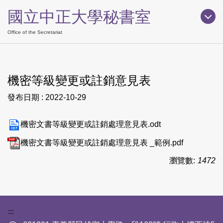
跳
國立中正大學秘書室
到
主
Office of the Secretariat
要
內
容
機密等級變更或註銷意見表
區
發布日期 :
2022-10-29
機密文書等級變更或註銷處理意見表.odt
機密文書等級變更或註銷處理意見表 _範例.pdf
瀏覽數:
1472
下方網站資訊區塊
:::