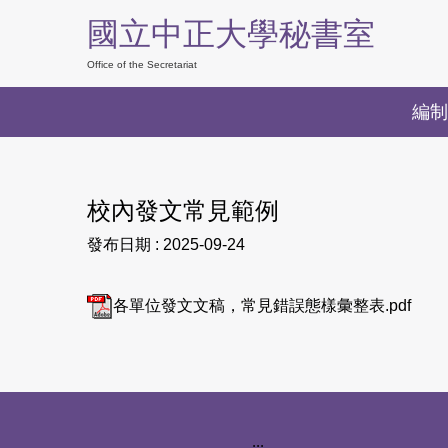
跳
國立中正大學秘書室
到
主
Office of the Secretariat
要
編制
內
容
區
校內發文常見範例
發布日期 :
2025-09-24
各單位發文文稿，常見錯誤態樣彙整表.pdf
下方網站資訊區塊
:::