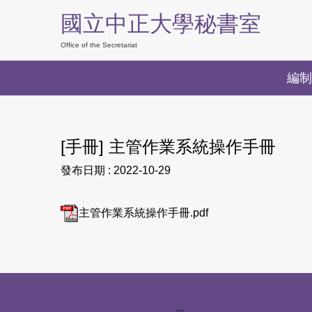
跳
國立中正大學秘書室
到
主
Office of the Secretariat
要
編制
內
容
區
[手冊] 主管作業系統操作手冊
發布日期 :
2022-10-29
主管作業系統操作手冊.pdf
下方網站資訊區塊
:::