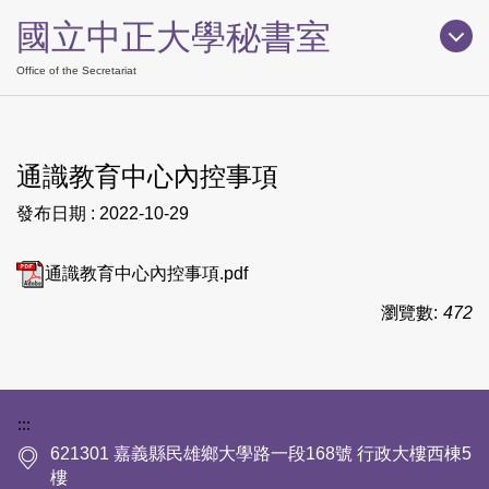
跳
國立中正大學秘書室
到
主
Office of the Secretariat
要
內
容
通識教育中心內控事項
區
發布日期 :
2022-10-29
通識教育中心內控事項.pdf
瀏覽數:
472
下方網站資訊區塊
:::
621301 嘉義縣民雄鄉大學路一段168號 行政大樓西棟5
樓