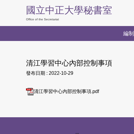
跳
國立中正大學秘書室
到
主
Office of the Secretariat
要
編制
內
容
區
清江學習中心內部控制事項
發布日期 :
2022-10-29
清江學習中心內部控制事項.pdf
下方網站資訊區塊
:::