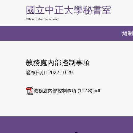
跳
國立中正大學秘書室
到
主
Office of the Secretariat
要
編制
內
容
區
教務處內部控制事項
發布日期 :
2022-10-29
教務處內部控制事項 (112.8).pdf
下方網站資訊區塊
:::