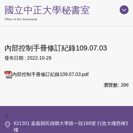
跳
國立中正大學秘書室
到
主
Office of the Secretariat
要
內
容
內部控制手冊修訂紀錄109.07.03
區
發布日期 :
2022-10-29
內部控制手冊修訂紀錄109.07.03.pdf
瀏覽數:
396
下方網站資訊區塊
:::
621301 嘉義縣民雄鄉大學路一段168號 行政大樓西棟5
樓