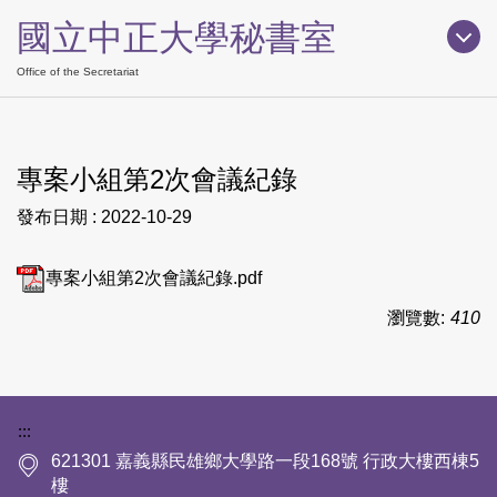
跳
國立中正大學秘書室
到
主
Office of the Secretariat
要
內
容
專案小組第2次會議紀錄
區
發布日期 :
2022-10-29
專案小組第2次會議紀錄.pdf
瀏覽數:
410
下方網站資訊區塊
:::
621301 嘉義縣民雄鄉大學路一段168號 行政大樓西棟5
樓