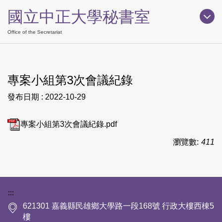
跳
國立中正大學秘書室
到
主
Office of the Secretariat
要
內
容
專案小組第3次會議紀錄
區
發布日期 :
2022-10-29
專案小組第3次會議紀錄.pdf
瀏覽數:
411
下方網站資訊區塊
:::
621301 嘉義縣民雄鄉大學路一段168號 行政大樓西棟5
樓