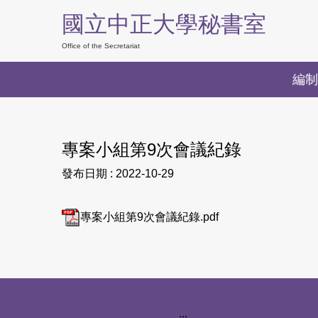
跳
國立中正大學秘書室
到
主
Office of the Secretariat
要
編制
內
容
區
專案小組第9次會議紀錄
發布日期 :
2022-10-29
專案小組第9次會議紀錄.pdf
下方網站資訊區塊
:::