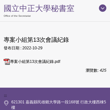
跳
國立中正大學秘書室
到
主
Office of the Secretariat
要
內
容
專案小組第13次會議紀錄
區
發布日期 :
2022-10-29
專案小組第13次會議紀錄.pdf
瀏覽數:
425
下方網站資訊區塊
:::
621301 嘉義縣民雄鄉大學路一段168號 行政大樓西棟5
樓