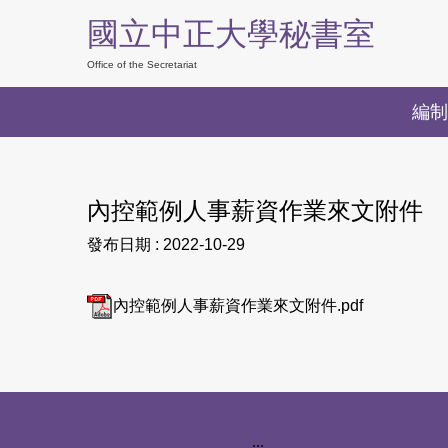
跳
國立中正大學秘書室
到
主
Office of the Secretariat
要
編制
內
容
區
內控範例人事薪資作業來文附件
發布日期 :
2022-10-29
內控範例人事薪資作業來文附件.pdf
下方網站資訊區塊
:::