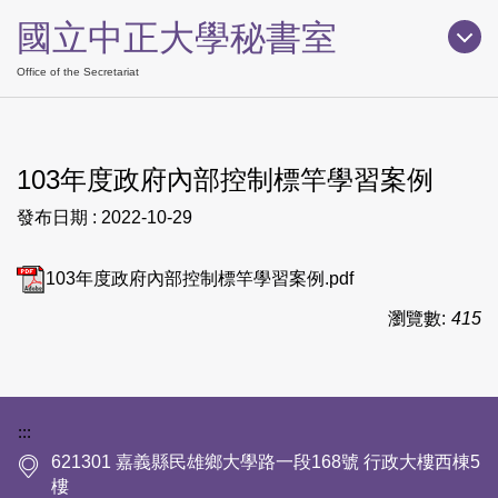
跳
國立中正大學秘書室
到
主
Office of the Secretariat
要
內
容
103年度政府內部控制標竿學習案例
區
發布日期 :
2022-10-29
103年度政府內部控制標竿學習案例.pdf
瀏覽數:
415
下方網站資訊區塊
:::
621301 嘉義縣民雄鄉大學路一段168號 行政大樓西棟5
樓