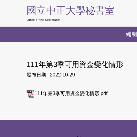
跳
國立中正大學秘書室
到
主
Office of the Secretariat
要
編制
內
容
區
111年第3季可用資金變化情形
發布日期 :
2022-10-29
111年第3季可用資金變化情形.pdf
下方網站資訊區塊
:::