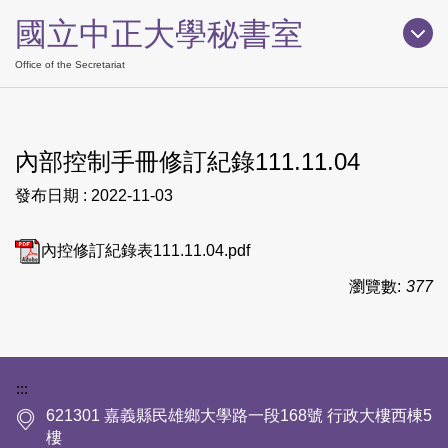
跳
國立中正大學秘書室
到
主
Office of the Secretariat
要
內
容
內部控制手冊修訂紀錄111.11.04
區
發布日期 :
2022-11-03
內控修訂紀錄表111.11.04.pdf
瀏覽數:
377
下方網站資訊區塊
:::
621301 嘉義縣民雄鄉大學路一段168號 行政大樓西棟5
樓