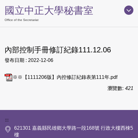
跳
國立中正大學秘書室
到
主
Office of the Secretariat
要
內
容
內部控制手冊修訂紀錄111.12.06
區
發布日期 :
2022-12-06
※※【1111206版】內控修訂紀錄表第111年.pdf
瀏覽數:
421
下方網站資訊區塊
:::
621301 嘉義縣民雄鄉大學路一段168號 行政大樓西棟5
樓