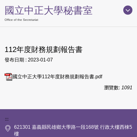
跳
國立中正大學秘書室
到
主
Office of the Secretariat
要
內
容
112年度財務規劃報告書
區
發布日期 :
2023-01-07
國立中正大學112年度財務規劃報告書.pdf
瀏覽數:
1091
下方網站資訊區塊
:::
621301 嘉義縣民雄鄉大學路一段168號 行政大樓西棟5
樓