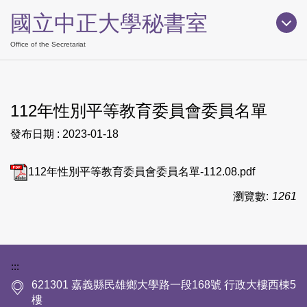
跳
國立中正大學秘書室
到
主
Office of the Secretariat
要
內
容
112年性別平等教育委員會委員名單
區
發布日期 :
2023-01-18
112年性別平等教育委員會委員名單-112.08.pdf
瀏覽數:
1261
下方網站資訊區塊
:::
621301 嘉義縣民雄鄉大學路一段168號 行政大樓西棟5
樓