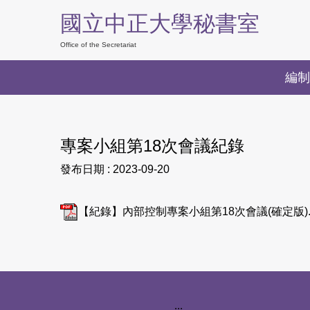
跳
國立中正大學秘書室
到
主
Office of the Secretariat
要
編制
內
容
區
專案小組第18次會議紀錄
發布日期 :
2023-09-20
【紀錄】內部控制專案小組第18次會議(確定版).p
下方網站資訊區塊
:::