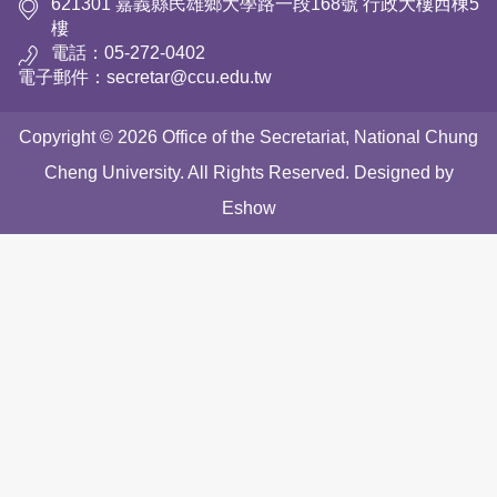
621301 嘉義縣民雄鄉大學路一段168號 行政大樓西棟5
樓
電話：05-272-0402
電子郵件：secretar@ccu.edu.tw
Copyright © 2026 Office of the Secretariat, National Chung
Cheng University. All Rights Reserved. Designed by
Eshow