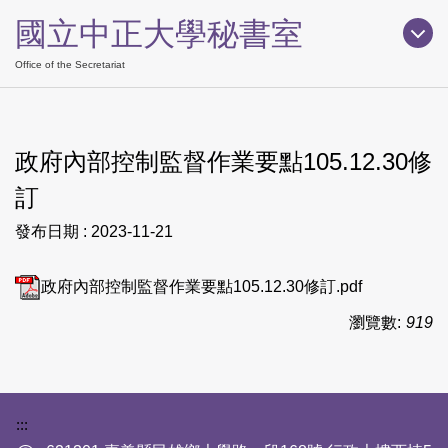
跳
國立中正大學秘書室
到
主
Office of the Secretariat
要
內
容
政府內部控制監督作業要點105.12.30修
區
訂
發布日期 :
2023-11-21
政府內部控制監督作業要點105.12.30修訂.pdf
瀏覽數:
919
下方網站資訊區塊
:::