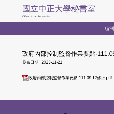
跳
國立中正大學秘書室
到
主
Office of the Secretariat
要
編制
內
容
區
政府內部控制監督作業要點-111.09
發布日期 :
2023-11-21
政府內部控制監督作業要點-111.09.12修正.pdf
下方網站資訊區塊
:::