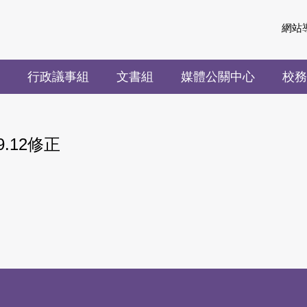
網站
行政議事組
文書組
媒體公關中心
校務
.12修正