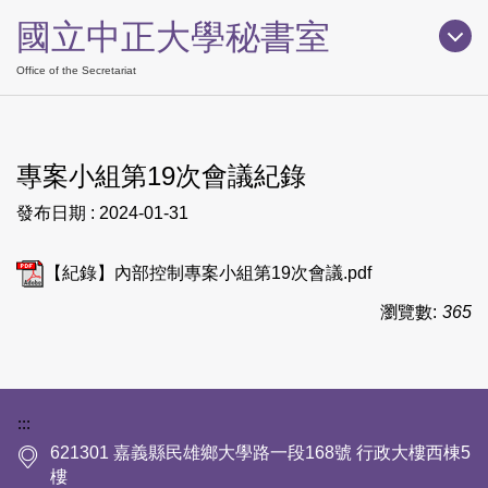
跳
國立中正大學秘書室
到
主
Office of the Secretariat
要
內
容
專案小組第19次會議紀錄
區
發布日期 :
2024-01-31
【紀錄】內部控制專案小組第19次會議.pdf
瀏覽數:
365
下方網站資訊區塊
:::
621301 嘉義縣民雄鄉大學路一段168號 行政大樓西棟5
樓