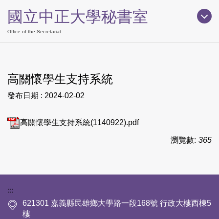
跳
國立中正大學秘書室
到
主
Office of the Secretariat
要
內
容
高關懷學生支持系統
區
發布日期 :
2024-02-02
高關懷學生支持系統(1140922).pdf
瀏覽數:
365
下方網站資訊區塊
:::
621301 嘉義縣民雄鄉大學路一段168號 行政大樓西棟5
樓