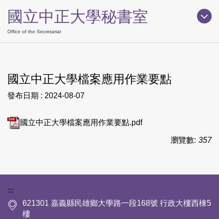
跳
國立中正大學秘書室
到
主
Office of the Secretariat
要
內
容
國立中正大學檔案應用作業要點
區
發布日期 :
2024-08-07
國立中正大學檔案應用作業要點.pdf
瀏覽數:
357
下方網站資訊區塊
:::
621301 嘉義縣民雄鄉大學路一段168號 行政大樓西棟5
樓