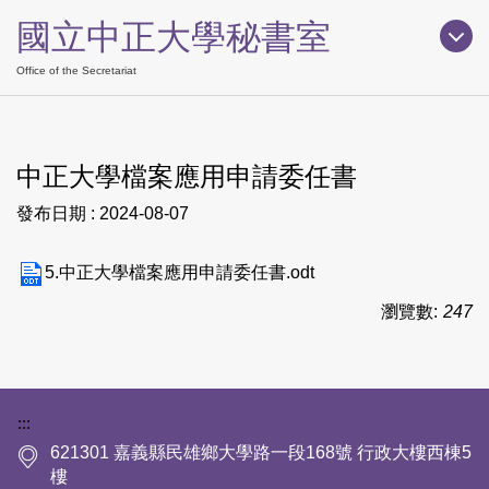
跳
國立中正大學秘書室
到
主
Office of the Secretariat
要
內
容
中正大學檔案應用申請委任書
區
發布日期 :
2024-08-07
5.中正大學檔案應用申請委任書.odt
瀏覽數:
247
下方網站資訊區塊
:::
621301 嘉義縣民雄鄉大學路一段168號 行政大樓西棟5
樓