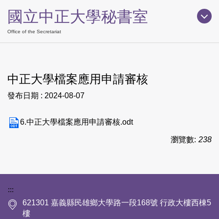
跳
國立中正大學秘書室
到
主
Office of the Secretariat
要
內
容
中正大學檔案應用申請審核
區
發布日期 :
2024-08-07
6.中正大學檔案應用申請審核.odt
瀏覽數:
238
下方網站資訊區塊
:::
621301 嘉義縣民雄鄉大學路一段168號 行政大樓西棟5
樓