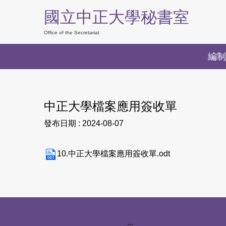
跳
國立中正大學秘書室
到
主
Office of the Secretariat
要
編制
內
容
區
中正大學檔案應用簽收單
發布日期 :
2024-08-07
10.中正大學檔案應用簽收單.odt
下方網站資訊區塊
:::