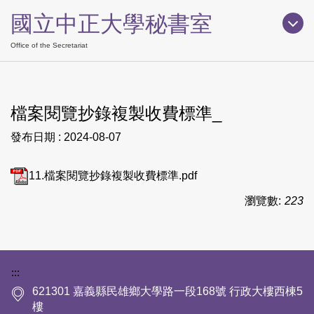
跳
國立中正大學秘書室
到
主
Office of the Secretariat
要
內
容
檔案閱覽抄錄複製收費標準_
區
發布日期 :
2024-08-07
11.檔案閱覽抄錄複製收費標準.pdf
瀏覽數:
223
下方網站資訊區塊
:::
621301 嘉義縣民雄鄉大學路一段168號 行政大樓西棟5
樓