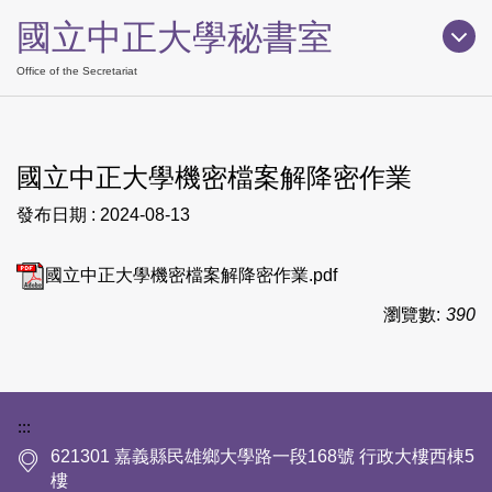
跳
國立中正大學秘書室
到
主
Office of the Secretariat
要
內
容
國立中正大學機密檔案解降密作業
區
發布日期 :
2024-08-13
國立中正大學機密檔案解降密作業.pdf
瀏覽數:
390
下方網站資訊區塊
:::
621301 嘉義縣民雄鄉大學路一段168號 行政大樓西棟5
樓