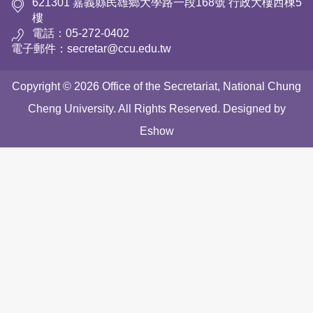
621301 嘉義縣民雄鄉大學路一段168號 行政大樓西棟5
樓
電話：05-272-0402
電子郵件：secretar@ccu.edu.tw
Copyright © 2026 Office of the Secretariat, National Chung
Cheng University. All Rights Reserved. Designed by
Eshow