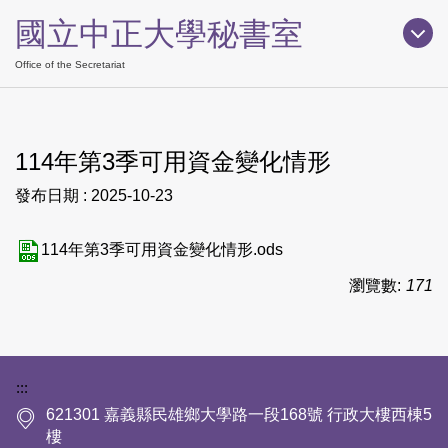
跳
國立中正大學秘書室
到
主
Office of the Secretariat
要
內
容
114年第3季可用資金變化情形
區
發布日期 :
2025-10-23
114年第3季可用資金變化情形.ods
瀏覽數:
171
下方網站資訊區塊
:::
621301 嘉義縣民雄鄉大學路一段168號 行政大樓西棟5
樓