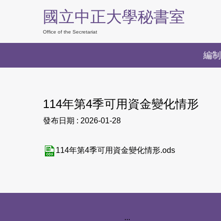
跳
國立中正大學秘書室
到
主
Office of the Secretariat
要
編制
內
容
區
114年第4季可用資金變化情形
發布日期 :
2026-01-28
114年第4季可用資金變化情形.ods
下方網站資訊區塊
:::