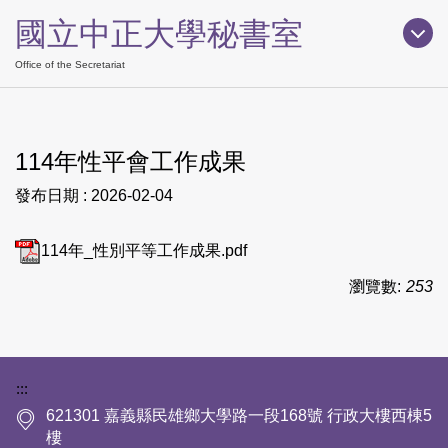
跳
國立中正大學秘書室
到
主
Office of the Secretariat
要
內
容
114年性平會工作成果
區
發布日期 :
2026-02-04
114年_性別平等工作成果.pdf
瀏覽數:
253
下方網站資訊區塊
:::
621301 嘉義縣民雄鄉大學路一段168號 行政大樓西棟5
樓