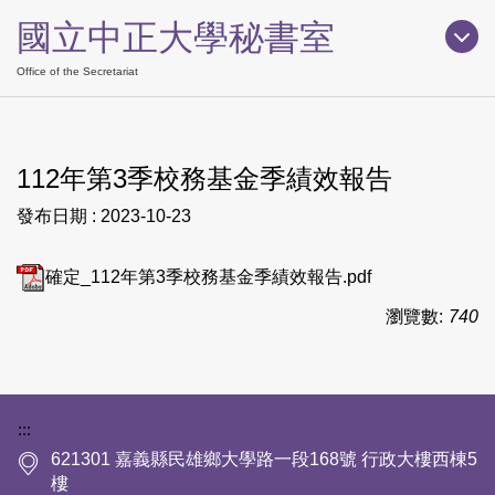
跳
國立中正大學秘書室
到
主
Office of the Secretariat
要
內
容
112年第3季校務基金季績效報告
區
發布日期 :
2023-10-23
確定_112年第3季校務基金季績效報告.pdf
瀏覽數:
740
下方網站資訊區塊
:::
621301 嘉義縣民雄鄉大學路一段168號 行政大樓西棟5
樓